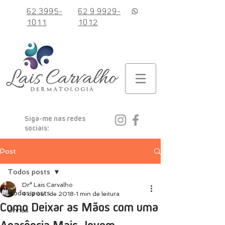
62 3995-
62 9 9929-
1011
1012
Siga-me nas redes
sociais:
Post
Todos posts
Drª Lais Carvalho
Todos posts
4 de out. de 2018
1 min de leitura
Como Deixar as Mãos com uma
Unhas