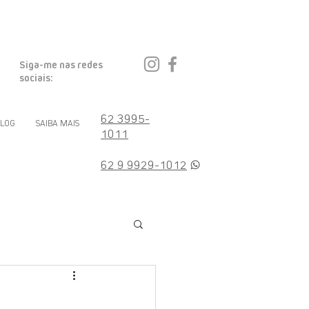
Siga-me nas redes
sociais:
62 3995-
BLOG
SAIBA MAIS
1011
62 9 9929-1012