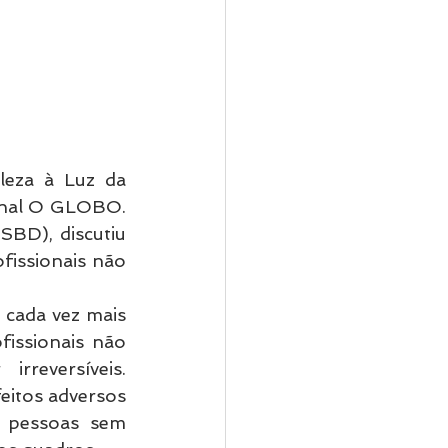
eza à Luz da 
ornal O GLOBO. 
BD), discutiu 
fissionais não 
cada vez mais 
issionais não 
reversíveis. 
itos adversos 
 pessoas sem 