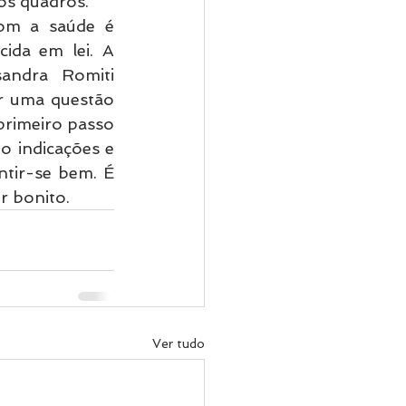
os quadros. 
om a saúde é 
ida em lei. A 
ndra Romiti 
r uma questão 
primeiro passo 
o indicações e 
tir-se bem. É 
r bonito.  
Ver tudo