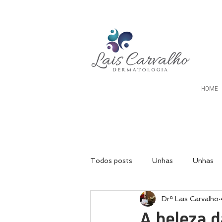
HOME
Todos posts
Unhas
Unhas
Drª Lais Carvalho
A beleza d